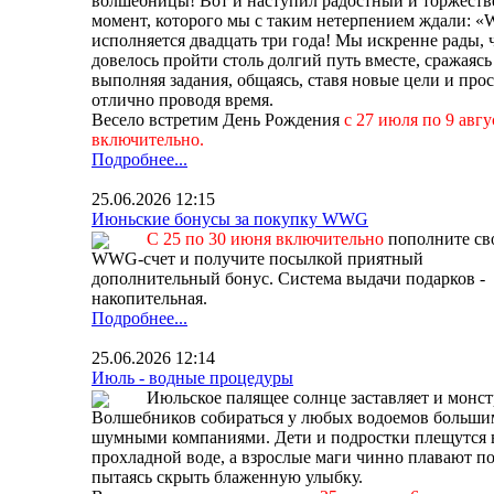
волшебницы! Вот и наступил радостный и торжест
момент, которого мы с таким нетерпением ждали: 
исполняется двадцать три года! Мы искренне рады, 
довелось пройти столь долгий путь вместе, сражаясь
выполняя задания, общаясь, ставя новые цели и про
отлично проводя время.
Весело встретим День Рождения
с 27 июля по 9 авгу
включительно.
Подробнее...
25.06.2026 12:15
Июньские бонусы за покупку WWG
С 25 по 30 июня включительно
пополните св
WWG-счет и получите посылкой приятный
дополнительный бонус. Система выдачи подарков -
накопительная.
Подробнее...
25.06.2026 12:14
Июль - водные процедуры
Июльское палящее солнце заставляет и монст
Волшебников собираться у любых водоемов больш
шумными компаниями. Дети и подростки плещутся 
прохладной воде, а взрослые маги чинно плавают по
пытаясь скрыть блаженную улыбку.