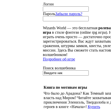
Логин
Пароль
Забыли пароль?
Wizards World — это бесплатная
ролева
игра
в стиле фэнтези (online rpg игра). 
играть очень просто — достаточно про
зарегистрироваться. Вас ждут захваты
сражения, штурмы замков, квесты, увл
миссии. Здесь Вы сможете стать насто
волшебником!
Подробнее об игре
Поиск волшебника
Книга по мотивам игры
Что было до Арадона? Как Темный зах
власть над Миром? Читайте захватыв
приключения Элениэль, Твердолоба и 
героев в книге «Начала»!
Купить