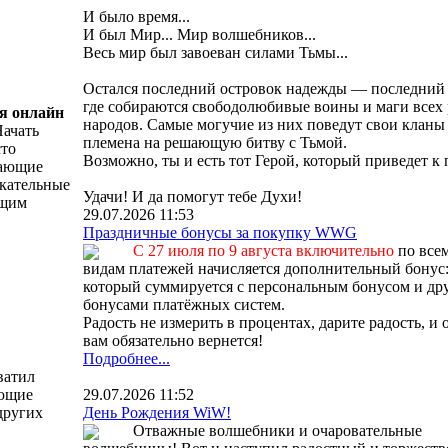
И было время...
И был Мир... Мир волшебников...
Весь мир был завоеван силами Тьмы...
Остался последний островок надежды — последний 
где собираются свободолюбивые воины и маги всех 
я онлайн
народов. Самые могучие из них поведут свои кланы
Начать
племена на решающую битву с Тьмой.
сто
Возможно, ты и есть тот Герой, который приведет к 
вающие
екательные
Удачи! И да помогут тебе Духи!
ящим
29.07.2026 11:53
Праздничные бонусы за покупку WWG
С 27 июля по 9 августа включительно
по все
видам платежей начисляется дополнительный бонус
который суммируется с персональным бонусом и др
бонусами платёжных систем.
Радость не измерить в процентах, дарите радость, и 
вам обязательно вернется!
Подробнее...
ватил
ающие
29.07.2026 11:52
других
День Рождения WiW!
Отважные волшебники и очаровательные