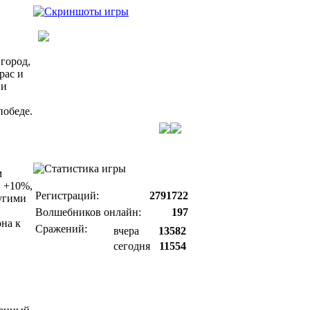
город,
рас и
 и
победе.
м
: +10%,
Регистраций:
2791722
угими
Волшебников онлайн:
197
она к
Сражений:
вчера
13582
сегодня
11554