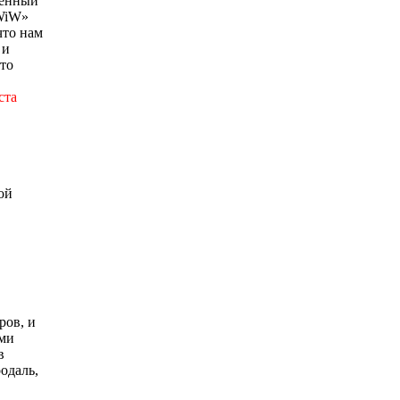
венный
«WiW»
что нам
 и
сто
ста
ой
ров, и
ими
в
одаль,